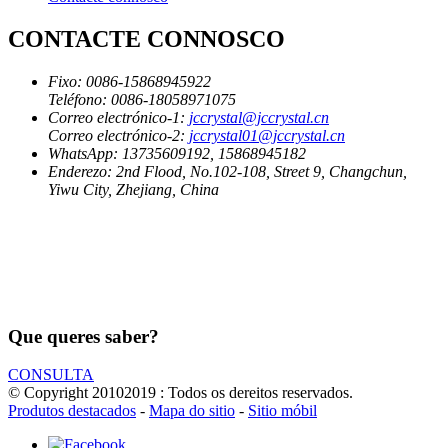
CONTACTE CONNOSCO
Fixo:
0086-15868945922
Teléfono:
0086-18058971075
Correo electrónico-1:
jccrystal@jccrystal.cn
Correo electrónico-2:
jccrystal01@jccrystal.cn
WhatsApp:
13735609192, 15868945182
Enderezo:
2nd Flood, No.102-108, Street 9, Changchun,
Yiwu City, Zhejiang, China
Que queres saber?
CONSULTA
© Copyright 20102019 : Todos os dereitos reservados.
Produtos destacados
-
Mapa do sitio
-
Sitio móbil